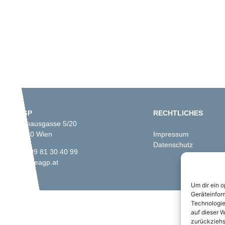
ÖAGP
RECHTLICHES
Fünfhausgasse 5/20
A-1150 Wien
Impressum
Datenschutz
+43 699 81 30 40 99
info@oeagp.at
Um dir ein 
Geräteinfor
Technologie
auf dieser W
zurückziehs