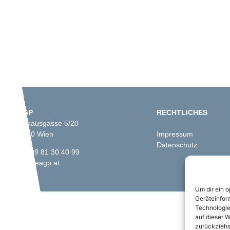
ÖAGP
RECHTLICHES
Fünfhausgasse 5/20
A-1150 Wien
Impressum
Datenschutz
+43 699 81 30 40 99
info@oeagp.at
Um dir ein 
Geräteinfor
Technologie
auf dieser W
zurückziehs