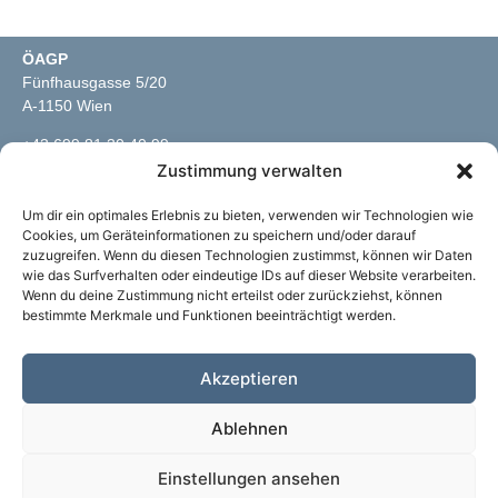
ÖAGP
Fünfhausgasse 5/20
A-1150 Wien
+43 699 81 30 40 99
info@oeagp.at
Zustimmung verwalten
Um dir ein optimales Erlebnis zu bieten, verwenden wir Technologien wie
RECHTLICHES
Cookies, um Geräteinformationen zu speichern und/oder darauf
zuzugreifen. Wenn du diesen Technologien zustimmst, können wir Daten
Impressum
wie das Surfverhalten oder eindeutige IDs auf dieser Website verarbeiten.
Datenschutz
Wenn du deine Zustimmung nicht erteilst oder zurückziehst, können
bestimmte Merkmale und Funktionen beeinträchtigt werden.
EU Richtlinien
Akzeptieren
LINKS
Psychotherapeut:innen
Ablehnen
Termine
Kontakt
Einstellungen ansehen