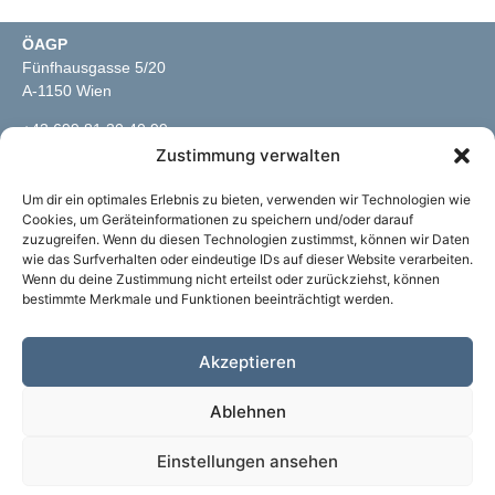
ÖAGP
Fünfhausgasse 5/20
A-1150 Wien
+43 699 81 30 40 99
info@oeagp.at
Zustimmung verwalten
Um dir ein optimales Erlebnis zu bieten, verwenden wir Technologien wie
RECHTLICHES
Cookies, um Geräteinformationen zu speichern und/oder darauf
zuzugreifen. Wenn du diesen Technologien zustimmst, können wir Daten
Impressum
wie das Surfverhalten oder eindeutige IDs auf dieser Website verarbeiten.
Datenschutz
Wenn du deine Zustimmung nicht erteilst oder zurückziehst, können
bestimmte Merkmale und Funktionen beeinträchtigt werden.
EU Richtlinien
Akzeptieren
LINKS
Psychotherapeut:innen
Ablehnen
Termine
Kontakt
Einstellungen ansehen