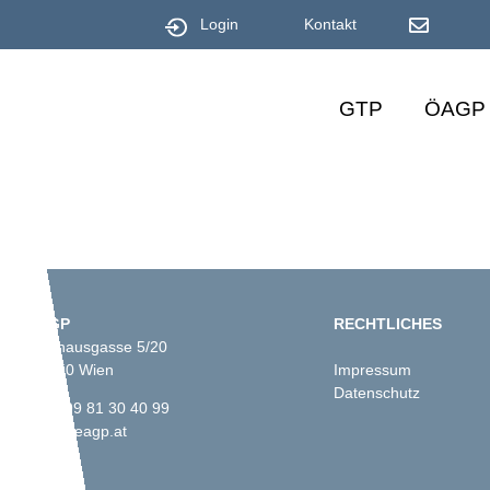
Login
Kontakt
GTP
ÖAGP
ÖAGP
RECHTLICHES
Fünfhausgasse 5/20
A-1150 Wien
Impressum
Datenschutz
+43 699 81 30 40 99
info@oeagp.at